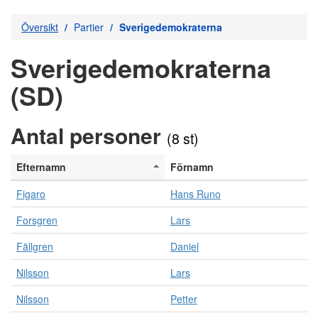
Översikt
Partier
Sverigedemokraterna
Sverigedemokraterna
(SD)
Antal personer
(8 st)
Efternamn
Förnamn
Figaro
Hans Runo
Forsgren
Lars
Fällgren
Daniel
Nilsson
Lars
Nilsson
Petter