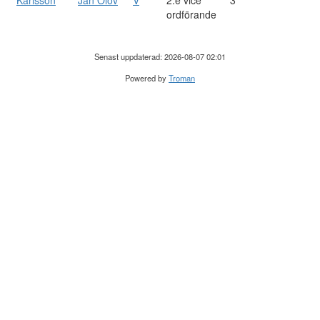
Karlsson
Jan Olov
V
2:e vice
3
ordförande
Senast uppdaterad: 2026-08-07 02:01
Powered by
Troman