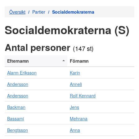
Översikt
Partier
Socialdemokraterna
Socialdemokraterna (S)
Antal personer
(147 st)
Efternamn
Förnamn
Alarm Eriksson
Karin
Andersson
Anneli
Andersson
Rolf Kennard
Backman
Jens
Bassami
Mehrana
Bengtsson
Anna