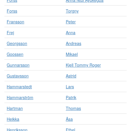
Forss
Anna Ntui Ayukegba
Forss
Torgny
Fransson
Peter
Frej
Anna
Georgsson
Andreas
Goossen
Mikael
Gunnarsson
Kjell Tommy Roger
Gustavsson
Astrid
Hammarstedt
Lars
Hammarström
Patrik
Hartman
Thomas
Heikka
Åsa
Henriksson
Ethel