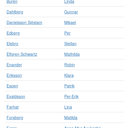
Burén
Linda
Dahlberg
Gunnar
Danielsson Sjöstam
Mikael
Edberg
Per
Elebro
Stellan
Elfgren Schwartz
Mathilda
Enander
Robin
Eriksson
Klara
Esperi
Patrik
Evaldsson
Per-Erik
Farhat
Lina
Forsberg
Matilda