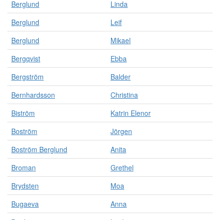
Berglund
Linda
Berglund
Leif
Berglund
Mikael
Bergqvist
Ebba
Bergström
Balder
Bernhardsson
Christina
Biström
Katrin Elenor
Boström
Jörgen
Boström Berglund
Anita
Broman
Grethel
Brydsten
Moa
Bugaeva
Anna