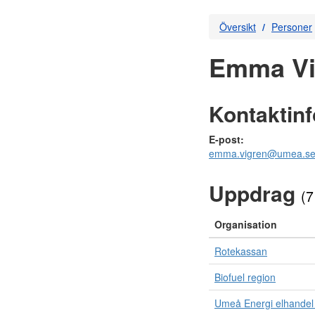
Översikt
Personer
Emma Vi
Kontaktin
E-post:
emma.vigren@umea.s
Uppdrag
(7
Organisation
Rotekassan
Biofuel region
Umeå Energi elhandel