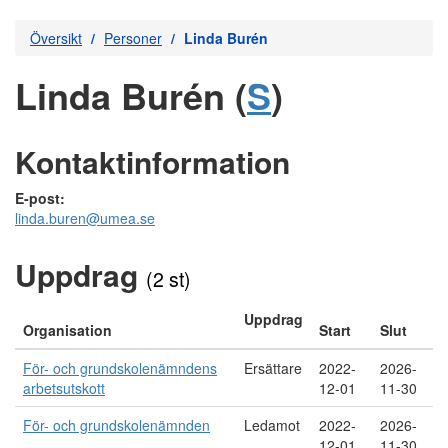
Översikt
Personer
Linda Burén
Linda Burén (
S
)
Kontaktinformation
E-post:
linda.buren@umea.se
Uppdrag
(2 st)
Uppdrag
Organisation
Start
Slut
För- och grundskolenämndens
Ersättare
2022-
2026-
arbetsutskott
12-01
11-30
För- och grundskolenämnden
Ledamot
2022-
2026-
12-01
11-30