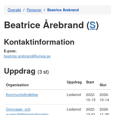
Översikt
Personer
Beatrice Årebrand
Beatrice Årebrand (
S
)
Kontaktinformation
E-post:
beatrice.arebrand@umea.se
Uppdrag
(3 st)
Uppdrag
Start
Organisation
Slut
Kommunfullmäktige
Ledamot
2022-
2026-
10-15
10-14
Gymnasie- och
Ledamot
2022-
2026-
vuxenutbildningsnämnden
12-01
11-30