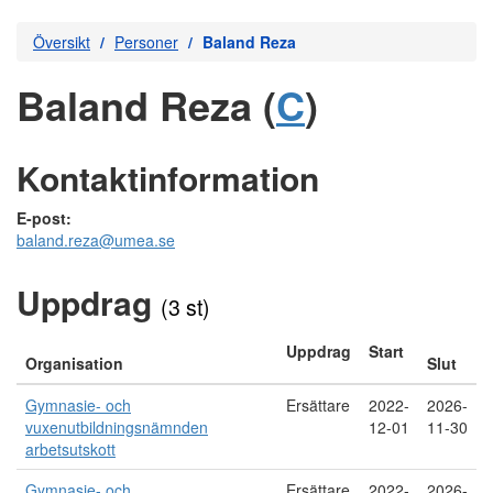
Översikt
Personer
Baland Reza
Baland Reza (
C
)
Kontaktinformation
E-post:
baland.reza@umea.se
Uppdrag
(3 st)
Uppdrag
Start
Organisation
Slut
Gymnasie- och
Ersättare
2022-
2026-
vuxenutbildningsnämnden
12-01
11-30
arbetsutskott
Gymnasie- och
Ersättare
2022-
2026-