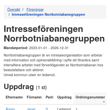
Översikt
Föreningar
Intresseföreningen Norrbotniabanegruppen
Intresseföreningen
Norrbotniabanegruppen
Mandatperiod:
2023-01-01 - 2026-12-31
Norrbotniabanegruppen är en intresseorganisation som arbetar
med information och opinionsbildning i syfte att förankra samt
intensifiera arbetet med förverkligandet av Norrbotniabanan hos
beslutsfattare och aktörer.
Umeå kommun utser en ledamot.
Uppdrag
(1 st)
Efternamn
Förnamn
Parti
Uppdrag
Ordningsnummer
Ågren
Janet
S
Ledamot
1