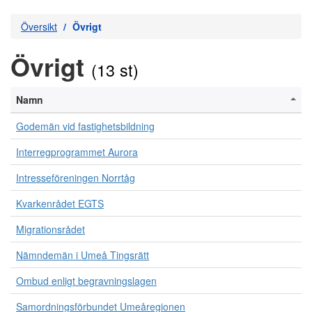
Översikt
Övrigt
Övrigt
(13 st)
Namn
Godemän vid fastighetsbildning
Interregprogrammet Aurora
Intresseföreningen Norrtåg
Kvarkenrådet EGTS
Migrationsrådet
Nämndemän i Umeå Tingsrätt
Ombud enligt begravningslagen
Samordningsförbundet Umeåregionen