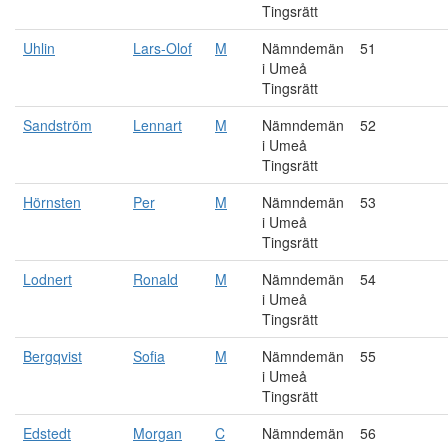
Tingsrätt
Uhlin
Lars-Olof
M
Nämndemän
51
i Umeå
Tingsrätt
Sandström
Lennart
M
Nämndemän
52
i Umeå
Tingsrätt
Hörnsten
Per
M
Nämndemän
53
i Umeå
Tingsrätt
Lodnert
Ronald
M
Nämndemän
54
i Umeå
Tingsrätt
Bergqvist
Sofia
M
Nämndemän
55
i Umeå
Tingsrätt
Edstedt
Morgan
C
Nämndemän
56