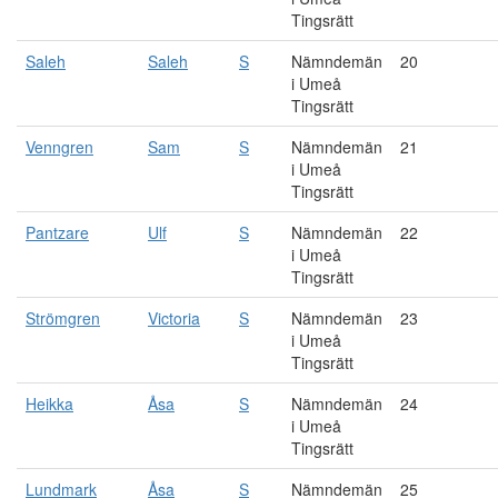
Tingsrätt
Saleh
Saleh
S
Nämndemän
20
i Umeå
Tingsrätt
Venngren
Sam
S
Nämndemän
21
i Umeå
Tingsrätt
Pantzare
Ulf
S
Nämndemän
22
i Umeå
Tingsrätt
Strömgren
Victoria
S
Nämndemän
23
i Umeå
Tingsrätt
Heikka
Åsa
S
Nämndemän
24
i Umeå
Tingsrätt
Lundmark
Åsa
S
Nämndemän
25