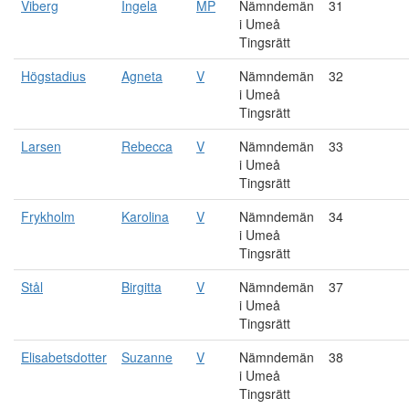
Viberg
Ingela
MP
Nämndemän
31
i Umeå
Tingsrätt
Högstadius
Agneta
V
Nämndemän
32
i Umeå
Tingsrätt
Larsen
Rebecca
V
Nämndemän
33
i Umeå
Tingsrätt
Frykholm
Karolina
V
Nämndemän
34
i Umeå
Tingsrätt
Stål
Birgitta
V
Nämndemän
37
i Umeå
Tingsrätt
Elisabetsdotter
Suzanne
V
Nämndemän
38
i Umeå
Tingsrätt