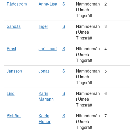
Rådeström
Anna-Lisa
S
Nämndemän
2
i Umeå
Tingsrätt
Sandås
Inger
S
Nämndemän
3
i Umeå
Tingsrätt
Prosi
Jari Ilmari
S
Nämndemän
4
i Umeå
Tingsrätt
Jansson
Jonas
S
Nämndemän
5
i Umeå
Tingsrätt
Lind
Karin
S
Nämndemän
6
Mariann
i Umeå
Tingsrätt
Biström
Katrin
S
Nämndemän
7
Elenor
i Umeå
Tingsrätt