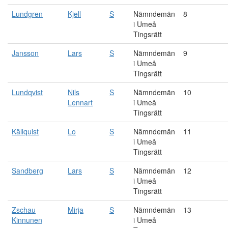
Lundgren
Kjell
S
Nämndemän
8
i Umeå
Tingsrätt
Jansson
Lars
S
Nämndemän
9
i Umeå
Tingsrätt
Lundqvist
Nils
S
Nämndemän
10
Lennart
i Umeå
Tingsrätt
Källquist
Lo
S
Nämndemän
11
i Umeå
Tingsrätt
Sandberg
Lars
S
Nämndemän
12
i Umeå
Tingsrätt
Zschau
Mirja
S
Nämndemän
13
Kinnunen
i Umeå