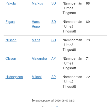
Pakola
Markus
SD
Nämndemän
68
i Umeå
Tingsrätt
Figaro
Hans
SD
Nämndemän
69
Runo
i Umeå
Tingsrätt
Nilsson
Maria
SD
Nämndemän
70
i Umeå
Tingsrätt
Olsson
Alexandra
AP
Nämndemän
71
i Umeå
Tingsrätt
Hildingsson
Mikael
AP
Nämndemän
72
i Umeå
Tingsrätt
Senast uppdaterad: 2026-08-07 02:01