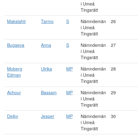
i Umeå
Tingsrätt
Makslahti
Tarmo
S
Nämndemän
26
i Umeå
Tingsrätt
Bugaeva
Anna
S
Nämndemän
27
i Umeå
Tingsrätt
Moberg
Ulrika
MP
Nämndemän
28
Edman
i Umeå
Tingsrätt
Achour
Bassam
MP
Nämndemän
29
i Umeå
Tingsrätt
Dejby
Jesper
MP
Nämndemän
30
i Umeå
Tingsrätt