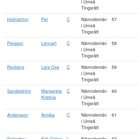
i Umeå
Tingsrätt
Holmström
Per
C
Nämndemän
57
i Umeå
Tingsrätt
Persson
Lennart
C
Nämndemän
58
i Umeå
Tingsrätt
Renberg
Lars Ove
C
Nämndemän
59
i Umeå
Tingsrätt
Sandeström
Margareta
C
Nämndemän
60
Kristina
i Umeå
Tingsrätt
Andersson
Annika
C
Nämndemän
61
i Umeå
Tingsrätt
Selander
Erik Oskar
L
Nämndemän
62