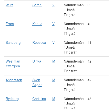
Wulff
Sören
V
Nämndemän
39
i Umeå
Tingsrätt
From
Karina
V
Nämndemän
40
i Umeå
Tingsrätt
Sandberg
Rebecca
V
Nämndemän
41
i Umeå
Tingsrätt
Westman
Ulrika
M
Nämndemän
42
Yttergren
i Umeå
Tingsrätt
Andersson
Sven
M
Nämndemän
42
Birger
i Umeå
Tingsrätt
Rydberg
Christina
M
Nämndemän
43
i Umeå
Tingsrätt