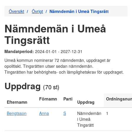
Översikt
Övrigt
Nämndemän i Umeå Tingsrätt
Nämndemän i Umeå
Tingsrätt
Mandatperiod:
2024-01-01 - 2027-12-31
Umeå kommun nominerar 72 nämndemän, uppdraget är
opolitiskt. Tingsrätten utser sedan nämndemän.
Tingsrätten har behörighets- och lämplighetskrav för uppdraget.
Uppdrag
(70 st)
Förnamn
Parti
Ordningsnu
Efternamn
Uppdrag
Bengtsson
Anna
S
Nämndemän
1
i Umeå
Tingsrätt