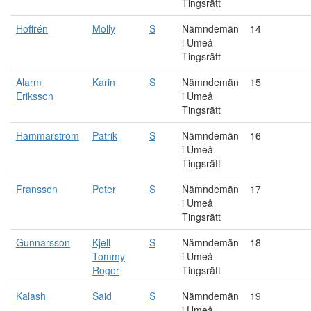
Tingsrätt
Hoffrén
Molly
S
Nämndemän
14
i Umeå
Tingsrätt
Alarm
Karin
S
Nämndemän
15
Eriksson
i Umeå
Tingsrätt
Hammarström
Patrik
S
Nämndemän
16
i Umeå
Tingsrätt
Fransson
Peter
S
Nämndemän
17
i Umeå
Tingsrätt
Gunnarsson
Kjell
S
Nämndemän
18
Tommy
i Umeå
Roger
Tingsrätt
Kalash
Said
S
Nämndemän
19
i Umeå