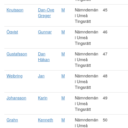
Knutsson
Dan-Ove
M
Nämndemän
45
Greger
i Umeå
Tingsrätt
Öqvist
Gunnar
M
Nämndemän
46
i Umeå
Tingsrätt
Gustafsson
Dan
M
Nämndemän
47
Håkan
i Umeå
Tingsrätt
Weibring
Jan
M
Nämndemän
48
i Umeå
Tingsrätt
Johansson
Karin
M
Nämndemän
49
i Umeå
Tingsrätt
Grahn
Kenneth
M
Nämndemän
50
i Umeå