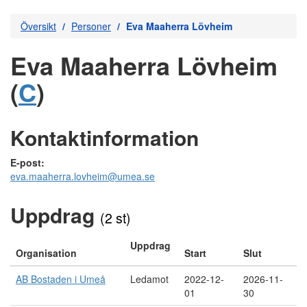
Översikt
Personer
Eva Maaherra Lövheim
Eva Maaherra Lövheim
(
C
)
Kontaktinformation
E-post:
eva.maaherra.lovheim@umea.se
Uppdrag
(2 st)
Uppdrag
Organisation
Start
Slut
AB Bostaden i Umeå
Ledamot
2022-12-
2026-11-
01
30