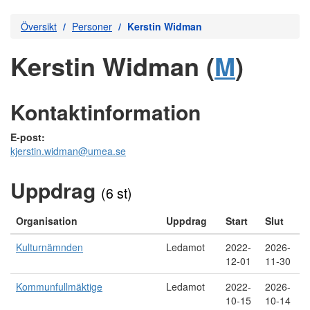
Översikt
Personer
Kerstin Widman
Kerstin Widman (
M
)
Kontaktinformation
E-post:
kjerstin.widman@umea.se
Uppdrag
(6 st)
Organisation
Uppdrag
Start
Slut
Kulturnämnden
Ledamot
2022-
2026-
12-01
11-30
Kommunfullmäktige
Ledamot
2022-
2026-
10-15
10-14