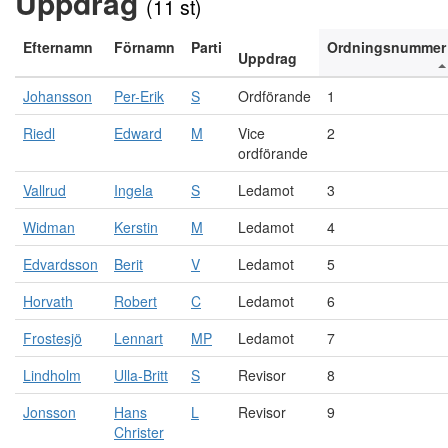
Uppdrag
(11 st)
Efternamn
Förnamn
Parti
Ordningsnummer
Uppdrag
Johansson
Per-Erik
S
Ordförande
1
Riedl
Edward
M
Vice
2
ordförande
Vallrud
Ingela
S
Ledamot
3
Widman
Kerstin
M
Ledamot
4
Edvardsson
Berit
V
Ledamot
5
Horvath
Robert
C
Ledamot
6
Frostesjö
Lennart
MP
Ledamot
7
Lindholm
Ulla-Britt
S
Revisor
8
Jonsson
Hans
L
Revisor
9
Christer