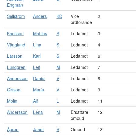
Engman
Sellström
Anders
KD
Vice
2
ordförande
Karlsson
Mattias
S
Ledamot
3
Vänglund
Lina
S
Ledamot
4
Larsson
Karl
S
Ledamot
6
Lundgren
Leif
M
Ledamot
7
Andersson
Daniel
V
Ledamot
8
Olsson
Maria
V
Ledamot
9
Molin
Alf
L
Ledamot
11
Andersson
Lena
M
Ersättare
12
ombud
Ågren
Janet
S
Ombud
13