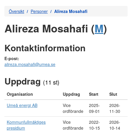
Översikt
Personer
Alireza Mosahafi
Alireza Mosahafi (
M
)
Kontaktinformation
E-post:
alireza.mosahafi@umea.se
Uppdrag
(11 st)
Organisation
Uppdrag
Start
Slut
Umeå energi AB
Vice
2025-
2026-
ordförande
09-01
11-30
Kommunfullmäktiges
Vice
2022-
2026-
presidium
ordförande
10-15
10-14