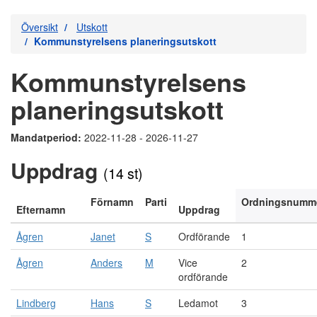
Översikt
Utskott
Kommunstyrelsens planeringsutskott
Kommunstyrelsens
planeringsutskott
Mandatperiod:
2022-11-28 - 2026-11-27
Uppdrag
(14 st)
Förnamn
Parti
Ordningsnumm
Efternamn
Uppdrag
Ågren
Janet
S
Ordförande
1
Ågren
Anders
M
Vice
2
ordförande
Lindberg
Hans
S
Ledamot
3