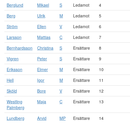
Berglund
Mikael
S
Ledamot
4
Berg
Ulrik
M
Ledamot
5
Ström
Ellen
V
Ledamot
6
Larsson
Mattias
C
Ledamot
7
Bernhardsson
Christina
S
Ersättare
8
Vigren
Peter
S
Ersättare
9
Eriksson
Elmer
M
Ersättare
10
Hell
Igor
M
Ersättare
11
Sköld
Bore
V
Ersättare
12
Westling
Maja
C
Ersättare
13
Palmberg
Lundberg
Arvid
MP
Ersättare
14