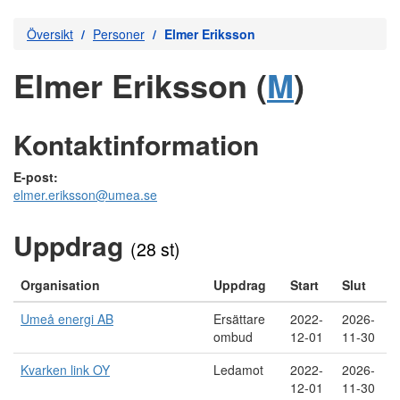
Översikt
Personer
Elmer Eriksson
Elmer Eriksson (
M
)
Kontaktinformation
E-post:
elmer.eriksson@umea.se
Uppdrag
(28 st)
Organisation
Uppdrag
Start
Slut
Umeå energi AB
Ersättare
2022-
2026-
ombud
12-01
11-30
Kvarken link OY
Ledamot
2022-
2026-
12-01
11-30