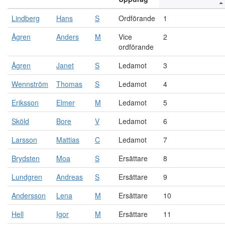
Lindberg
Hans
S
Ordförande
1
Ågren
Anders
M
Vice
2
ordförande
Ågren
Janet
S
Ledamot
3
Wennström
Thomas
S
Ledamot
4
Eriksson
Elmer
M
Ledamot
5
Sköld
Bore
V
Ledamot
6
Larsson
Mattias
C
Ledamot
7
Brydsten
Moa
S
Ersättare
8
Lundgren
Andreas
S
Ersättare
9
Andersson
Lena
M
Ersättare
10
Hell
Igor
M
Ersättare
11